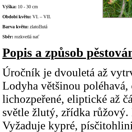
Výška:
10 - 30 cm
Období květu:
VI. – VII.
Barva květu:
zlatožlutá
Sběr:
rozkvetlá nať
Popis a způsob pěstová
Úročník je dvouletá až vytr
Lodyha většinou poléhavá, 
lichozpeřené, eliptické až č
světle žlutý, zřídka růžový
Vyžaduje kypré, písčitohlini