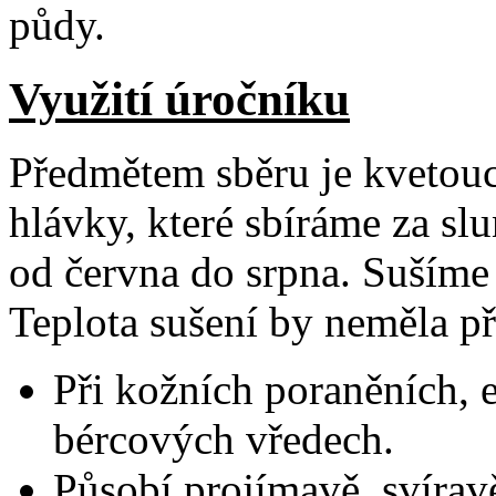
půdy.
Využití úročníku
Předmětem sběru je kvetouc
hlávky, které sbíráme za sl
od června do srpna. Sušíme 
Teplota sušení by neměla p
Při kožních poraněních, 
bércových vředech.
Působí projímavě, svírav