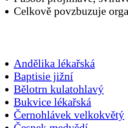
Celkově povzbuzuje org
Andělika lékařská
Baptisie jižní
Bělotrn kulatohlavý
Bukvice lékařská
Černohlávek velkokvětý
Česnek medvědí