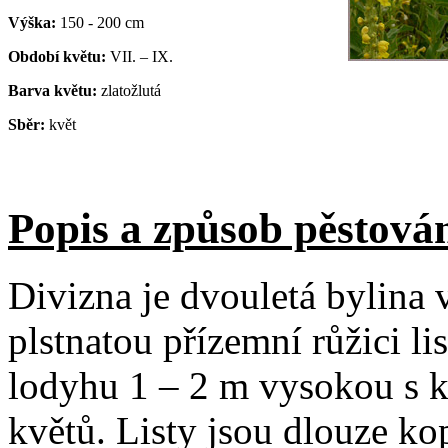
Výška:
150 - 200 cm
Období květu:
VII. – IX.
Barva květu:
zlatožlutá
Sběr:
květ
Popis a způsob pěstován
Divizna je dvouletá bylina 
plstnatou přízemní růžici 
lodyhu 1 – 2 m vysokou s 
květů. Listy jsou dlouze ko